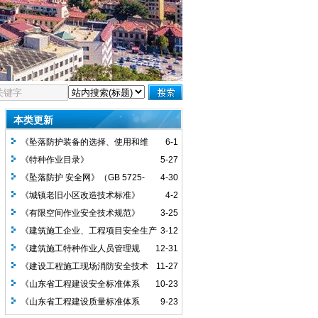
本类更新
《坠落防护装备的选择、使用和维
6-1
护》（GB 23468-2025）（2026年9月1
《特种作业目录》
5-27
日生效）
《坠落防护 安全网》（GB 5725-
4-30
2025）（2026年9月1日生效）
《城镇老旧小区改造技术标准》
4-2
（L26Z101)
《有限空间作业安全技术规范》
3-25
（GB46768-2025）
《建筑施工企业、工程项目安全生产
3-12
管理机构设置及安全生产管理人员配备办
《建筑施工特种作业人员管理规
12-31
法》
定》（住建部令第60号）
《建设工程施工现场消防安全技术
11-27
标准》（GB/T 50720-2011）
《山东省工程建设安全标准体系
10-23
（2025年）》
《山东省工程建设质量标准体系
9-23