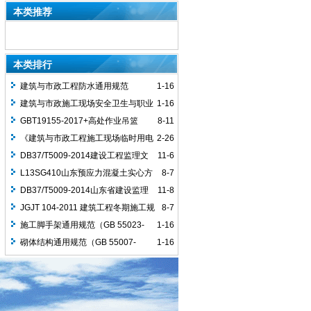
（2025年）》
本类推荐
本类排行
建筑与市政工程防水通用规范
1-16
（GB55030-2022）
建筑与市政施工现场安全卫生与职业
1-16
健康通用规范（GB 55034-2022）
GBT19155-2017+高处作业吊篮
8-11
《建筑与市政工程施工现场临时用电
2-26
安全技术标准》（JGJ/T 46-2024）
DB37/T5009-2014建设工程监理文
11-6
件资料管理规程
L13SG410山东预应力混凝土实心方
8-7
桩图集
DB37/T5009-2014山东省建设监理
11-8
资料管理规程
JGJT 104-2011 建筑工程冬期施工规
8-7
程
施工脚手架通用规范（GB 55023-
1-16
2022)
砌体结构通用规范（GB 55007-
1-16
2021）