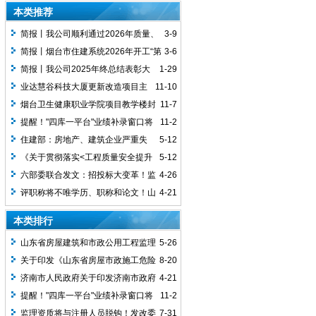
行业优秀党建成果及优秀党员典型案例表
本类推荐
彰
简报丨我公司顺利通过2026年质量、
3-9
环境、职业健康安全管理体系认证监督审
简报丨烟台市住建系统2026年开工“第
3-6
核
一课”启动仪式圆满举行
简报丨我公司2025年终总结表彰大
1-29
会圆满举行
业达慧谷科技大厦更新改造项目主
11-10
体结构顺利封顶
烟台卫生健康职业学院项目​教学楼封
11-7
顶大吉
提醒！"四库一平台"业绩补录窗口将
11-2
于2017年12月31日正式关闭
住建部：房地产、建筑企业严重失
5-12
信，可直接吊销资质证书！！
《关于贯彻落实<工程质量安全提升
5-12
行动方案>的通知》近日印发
六部委联合发文：招投标大变革！监
4-26
督功能和信息化时代到来
评职称将不唯学历、职称和论文！山
4-21
东5年完改革
本类排行
山东省房屋建筑和市政公用工程监理
5-26
人员定岗标准
关于印发《山东省房屋市政施工危险
8-20
性较大分部分项工程安全管理实施细则》
济南市人民政府关于印发济南市政府
4-21
的通知
投资项目代建制管理办法的通知
提醒！"四库一平台"业绩补录窗口将
11-2
于2017年12月31日正式关闭
监理资质将与注册人员脱钩！发改委
7-31