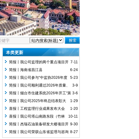
本类更新
简报丨我公司监理的两个重点项目开
7-11
工仪式圆满举行
简报丨海南省昌江县
6-24
300MW/600MWh独立新型储能电站项目
简报丨我公司参与“中监协2026年度
5-23
开工奠基仪式圆满举行
建设单位对工程项目监理服务满意度调
简报丨我公司顺利通过2026年质量、
3-9
查”活动
环境、职业健康安全管理体系认证监督审
简报丨烟台市住建系统2026年开工“第
3-6
核
一课”启动仪式圆满举行
简报丨我公司2025年终总结表彰大
1-29
会圆满举行
喜报丨工程监理行业成果发布大会
1-20
（2025）圆满召开，山东新世纪工程项目
喜报丨我公司塔山南路东段（竹林
10-11
管理咨询有限公司载誉而归
南路—观海路）市政工程通过“2025年度
简报丨杰瑞石油装备研发大楼项目开
9-30
市政工程最高质量水平评价”
工仪式圆满举行
简报丨我公司荣获山东省监理与咨询
8-27