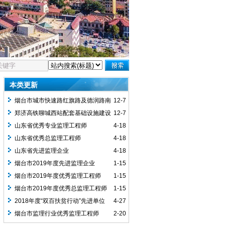
本类更新
烟台市城市快速路红旗路及德润路南
12-7
段（港城西大街-通林路）项目在各级BIM
郑济高铁聊城西站配套基础设施建设
12-7
大赛中频繁获奖
项目获得工业和信息化部人才交流中心举
山东省优秀专业监理工程师
4-18
办的2023年度第六届“优路杯”全国BIM技
山东省优秀总监理工程师
4-18
术大赛银奖
山东省先进监理企业
4-18
烟台市2019年度先进监理企业
1-15
烟台市2019年度优秀监理工程师
1-15
烟台市2019年度优秀总监理工程师
1-15
2018年度“双百扶贫行动”先进单位
4-27
烟台市监理行业优秀监理工程师
2-20