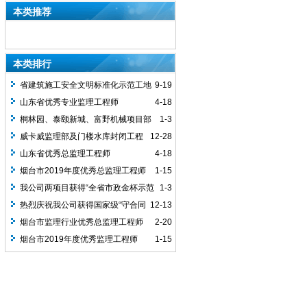
本类推荐
本类排行
省建筑施工安全文明标准化示范工地
9-19
山东省优秀专业监理工程师
4-18
桐林园、泰颐新城、富野机械项目部
1-3
获甲方表扬信
威卡威监理部及门楼水库封闭工程
12-28
二期项目部获赠锦旗
山东省优秀总监理工程师
4-18
烟台市2019年度优秀总监理工程师
1-15
我公司两项目获得“全省市政金杯示范
1-3
工程”荣誉
热烈庆祝我公司获得国家级“守合同
12-13
重信用”企业称号
烟台市监理行业优秀总监理工程师
2-20
烟台市2019年度优秀监理工程师
1-15